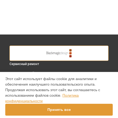
Сервисный ремонт
ВЫБЕРИ СВОЙ ГОРОД
Этот сайт использует файлы cookie для аналитики и
Ремонт объектива видеокамеры Production Camera 4K
обеспечения наилучшего пользовательского опыта.
Blackmagic в
Краснодаре
Продолжая использовать этот сайт, вы соглашаетесь с
Ремонт объектива видеокамеры Production Camera 4K
использованием файлов cookie.
Политика
Blackmagic в
Ростове-на-Дону
конфиденциальности
Ремонт объектива видеокамеры Production Camera 4K
Blackmagic в
Нижнем Новгороде
Принять все
Ремонт объектива видеокамеры Production Camera 4K