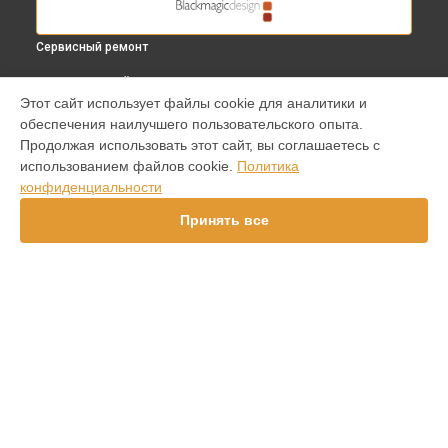
Сервисный ремонт
ВЫБЕРИ СВОЙ ГОРОД
Этот сайт использует файлы cookie для аналитики и
Замена платы отсека карты памяти видеокамеры Design
обеспечения наилучшего пользовательского опыта.
Studio Camera Blackmagic в
Краснодаре
Продолжая использовать этот сайт, вы соглашаетесь с
Замена платы отсека карты памяти видеокамеры Design
использованием файлов cookie.
Политика
Studio Camera Blackmagic в
Ростове-на-Дону
конфиденциальности
Замена платы отсека карты памяти видеокамеры Design
Studio Camera Blackmagic в
Нижнем Новгороде
Принять все
Замена платы отсека карты памяти видеокамеры Design
Studio Camera Blackmagic в
Новосибирске
Замена платы отсека карты памяти видеокамеры Design
Studio Camera Blackmagic в
Челябинске
Замена платы отсека карты памяти видеокамеры Design
УСТРОЙСТВА
Studio Camera Blackmagic в
Екатеринбурге
Замена платы отсека карты памяти видеокамеры Design
Видеокамера
Studio Camera Blackmagic в
Казани
Видеомикшер
Замена платы отсека карты памяти видеокамеры Design
Видеоконвертер
Studio Camera Blackmagic в
Уфе
Замена платы отсека карты памяти видеокамеры Design