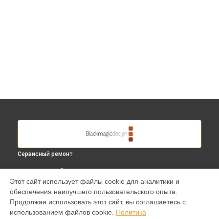
Сервисный ремонт
ВЫБЕРИ СВОЙ ГОРОД
Этот сайт использует файлы cookie для аналитики и
Замена линз видеокамеры Design Studio Camera
обеспечения наилучшего пользовательского опыта.
Blackmagic в
Краснодаре
Продолжая использовать этот сайт, вы соглашаетесь с
Замена линз видеокамеры Design Studio Camera
использованием файлов cookie.
Политика
Blackmagic в
Ростове-на-Дону