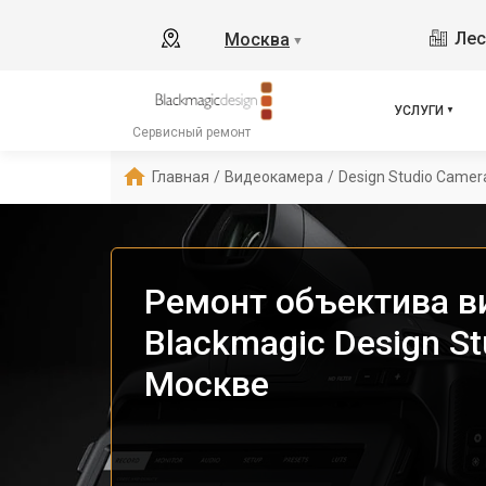
Лес
Москва
▼
УСЛУГИ
Сервисный ремонт
Главная
/
Видеокамера
/
Design Studio Camer
Ремонт объектива 
Blackmagic Design St
Москве