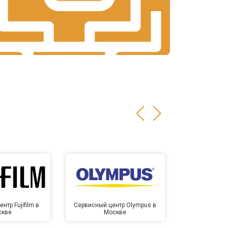
нтр Fujifilm в
Сервисный центр Olympus в
Сервисный
скве
Москве
Мо