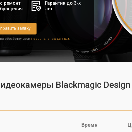
с ремонт
Гарантия до 3-х
обращения
лет
править заявку
 на обработку моих
персональных данных.
видеокамеры Blackmagic Design 
Время
Ц