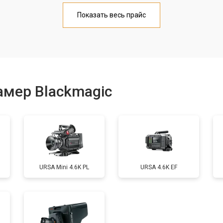
от 70 мин
о
Показать весь прайс
от 70 мин
о
от 60 мин
о
амер Blackmagic
от 60 мин
о
от 100 мин
о
URSA Mini 4.6K PL
URSA 4.6K EF
от 80 мин
о