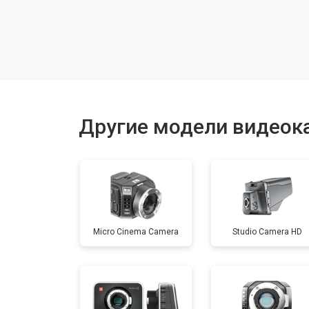
Замена шлейфа фокусировки
Восстановление после залития
Замена матрицы
Другие модели видеок
Замена держателя карты памяти
Юстировка
Micro Cinema Camera
Studio Camera HD
Замена/ремонт стабилизатора