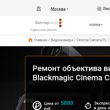
Лес
Москва
▼
УСЛУГИ
Сервисный ремонт
Главная
/
Видеокамера
/
Cinema Camera PL
/
Ремонт объектива 
Blackmagic Cinema 
5000
Экспрес
Цена от
в день 
руб