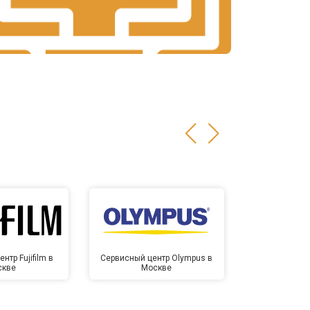
нтр Fujifilm в
Сервисный центр Olympus в
Сервисный
скве
Москве
Мо