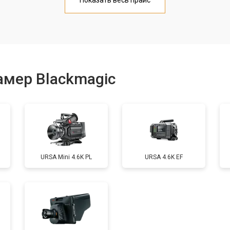
Показать весь прайс
от 70 мин
о
от 60 мин
о
амер Blackmagic
от 60 мин
о
от 100 мин
о
URSA Mini 4.6K PL
URSA 4.6K EF
от 80 мин
о