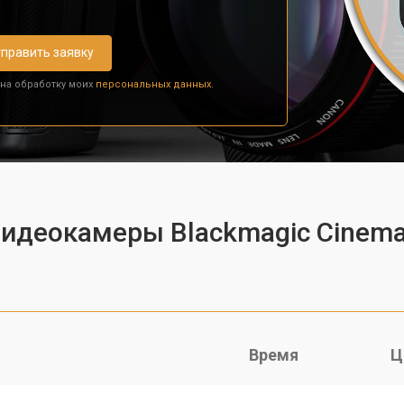
править заявку
 на обработку моих
персональных данных.
видеокамеры Blackmagic Cinema
Время
Ц