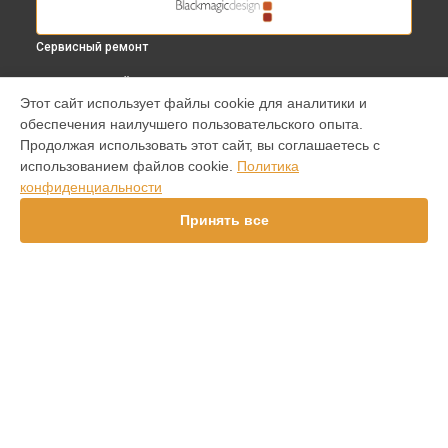
Сервисный ремонт
ВЫБЕРИ СВОЙ ГОРОД
Этот сайт использует файлы cookie для аналитики и
Замена платы отсека карты памяти видеокамеры Cinema
обеспечения наилучшего пользовательского опыта.
Camera EF Blackmagic в
Краснодаре
Продолжая использовать этот сайт, вы соглашаетесь с
Замена платы отсека карты памяти видеокамеры Cinema
использованием файлов cookie.
Политика
Camera EF Blackmagic в
Ростове-на-Дону
конфиденциальности
Замена платы отсека карты памяти видеокамеры Cinema
Camera EF Blackmagic в
Нижнем Новгороде
Принять все
Замена платы отсека карты памяти видеокамеры Cinema
Camera EF Blackmagic в
Новосибирске
Замена платы отсека карты памяти видеокамеры Cinema
Camera EF Blackmagic в
Челябинске
Замена платы отсека карты памяти видеокамеры Cinema
УСТРОЙСТВА
Camera EF Blackmagic в
Екатеринбурге
Замена платы отсека карты памяти видеокамеры Cinema
Видеокамера
Camera EF Blackmagic в
Казани
Видеомикшер
Замена платы отсека карты памяти видеокамеры Cinema
Видеоконвертер
Camera EF Blackmagic в
Уфе
Замена платы отсека карты памяти видеокамеры Cinema