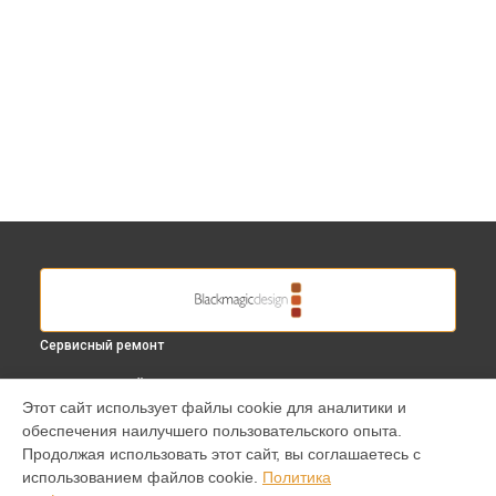
Сервисный ремонт
ВЫБЕРИ СВОЙ ГОРОД
Этот сайт использует файлы cookie для аналитики и
Замена дисплея (экрана) видеокамеры Cinema Camera EF
обеспечения наилучшего пользовательского опыта.
Blackmagic в
Краснодаре
Продолжая использовать этот сайт, вы соглашаетесь с
Замена дисплея (экрана) видеокамеры Cinema Camera EF
использованием файлов cookie.
Политика
Blackmagic в
Ростове-на-Дону