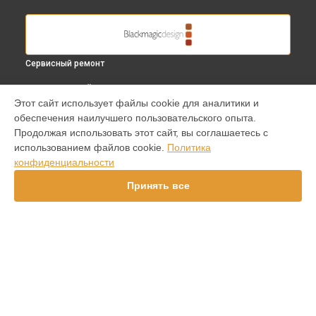
Сервисный ремонт
ВЫБЕРИ СВОЙ ГОРОД
Этот сайт использует файлы cookie для аналитики и
Восстановление после залития видеокамеры Cinema
обеспечения наилучшего пользовательского опыта.
Camera EF Blackmagic в
Краснодаре
Продолжая использовать этот сайт, вы соглашаетесь с
Восстановление после залития видеокамеры Cinema
использованием файлов cookie.
Политика
Camera EF Blackmagic в
Ростове-на-Дону
конфиденциальности
Восстановление после залития видеокамеры Cinema
Camera EF Blackmagic в
Нижнем Новгороде
Принять все
Восстановление после залития видеокамеры Cinema
Camera EF Blackmagic в
Новосибирске
Восстановление после залития видеокамеры Cinema
Camera EF Blackmagic в
Челябинске
Восстановление после залития видеокамеры Cinema
УСТРОЙСТВА
Camera EF Blackmagic в
Екатеринбурге
Восстановление после залития видеокамеры Cinema
Видеокамера
Camera EF Blackmagic в
Казани
Видеомикшер
Восстановление после залития видеокамеры Cinema